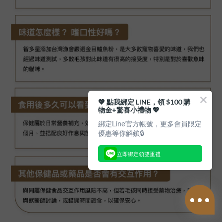
💖 點我綁定 LINE，領 $100 購
物金+驚喜小禮物 💖
綁定Line官方帳號，更多會員限定
優惠等你解鎖🔒
立即綁定領雙重禮