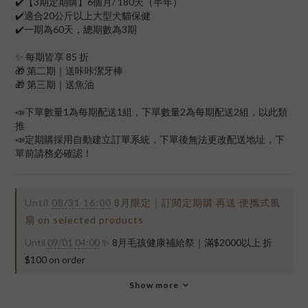
✔️【3期定期購】6個月/ 180天（半年）
✔️適合20公斤以上大型犬貓保健
✔️一期為60天，總期數為3期
✨ 每期皆享 85 折
🎁 第二期｜送咔咔潔牙棒
🎁 第三期｜送魚油
📣下單數量1為每期配送1組，下單數量2為每期配送2組，以此類
推
📣定期購採用自動建立訂單系統，下單後無法更改配送地址，下
單前請務必確認！
Until
08/31 16:00
8月限定｜訂閱定期購 再送 便攜式風
扇 on selected products
Until
09/01 04:00
✨ 8月毛孩健康補給祭｜滿$2000以上 折
$100 on order
Show more