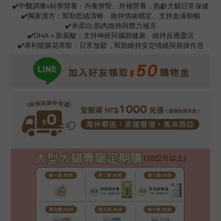
✔️中醫調養x科學營養：內養脾腎、外補營養，熟齡犬貓日常保健
✔️獨家漢方：幫助思緒清晰、維持情緒穩定、支持血液順暢
✔️米蛋白:肌肉維持與體力補充
✔️DHA＋胺基酸：支持神經與腦部健康、維持反應靈活
✔️專利龍眼花萃取：日常放鬆，幫助維持安定情緒與規律作息