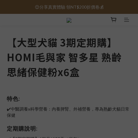
😊分享真實體驗 領NT$200折價卷💰
保健品免運｜全館滿1000元免運 🚚
保健品免運｜全館滿1000元免運 🚚
【大型犬貓 3期定期購】
HOMI毛與家 智多星 熟齡
思緒保健粉x6盒
特色:
✔️中醫調養x科學營養：內養脾腎、外補營養，專為熟齡犬貓日常
保健
定期購說明: