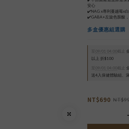
安心
✔️NAG x專利蔓越莓
✔️GABA+左旋色胺
多盒優惠組選購
至
09/01 04:00
截止
全
以上 折$100
至
09/01 04:00
截止
全
送4入保健體驗組、滿$
NT$690
NT$9