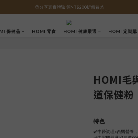
😊分享真實體驗 領NT$200折價卷💰
保健品免運｜全館滿1000元免運 🚚
保健品免運｜全館滿1000元免運 🚚
MI 保健品
HOMI 零食
HOMI 健康嚴選
HOMI 定期購
HOMI毛
道保健粉
特色
✔️中醫調理x西醫營養
✔️中獸醫嚴選泌尿道