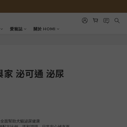
愛寵誌
關於 HOMI
與家 泌可通 泌尿
，全面幫助犬貓泌尿健康
保健配方比例，溫和調理，日常安心補充更