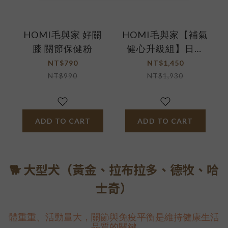
HOMI毛與家 好關
HOMI毛與家【補氣
膝 關節保健粉
健心升級組】日日
好魚油+心樂活
NT$790
NT$1,450
NT$990
NT$1,930
ADD TO CART
ADD TO CART
🐕 大型犬（黃金、拉布拉多、德牧、哈
士奇）
體重重、活動量大，關節與免疫平衡是維持健康生活
品質的關鍵