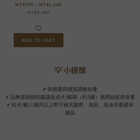
NT$790 ~ NT$1,500
NT$1,980
ADD TO CART
💡 小提醒
✔ 依體重與體質調整份量
✔ 品種基因缺陷建議從成犬/貓期（約3歲）就開始提前保養
✔ 幼犬/貓三個月以上即可補充腸胃、免疫、魚油等基礎保
健品