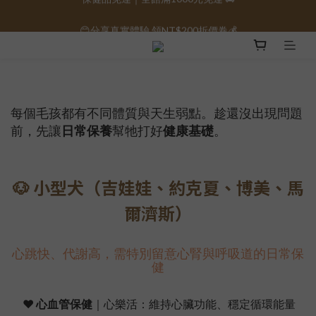
😊分享真實體驗 領NT$200折價卷💰
保健品免運｜全館滿1000元免運 🚚
保健品免運｜全館滿1000元免運 🚚
每個毛孩都有不同體質與天生弱點。趁還沒出現問題
前，先讓
日常保養
幫牠打好
健康基礎
。
🐶 小型犬（吉娃娃、約克夏、博美、馬
爾濟斯）
心跳快、代謝高，需特別留意心腎與呼吸道的日常保
健
❤️
心血管保健
｜心樂活：維持心臟功能、穩定循環能量