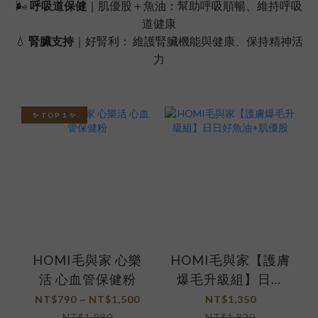
🌬️
呼吸道保健
｜肌優股＋魚油：幫助呼吸順暢、維持呼吸
道健康
💧
腎臟支持
｜好腎利： 維護腎臟機能與健康、保持精神活
力
✨ TOP 1 ✨
HOMI毛與家 心樂
HOMI毛與家【護膚
活 心血管保健粉
爆毛升級組】日日
好魚油+肌優股
NT$790 ~ NT$1,500
NT$1,350
NT$1,980
NT$1,820