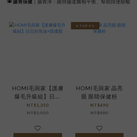
🍽️
腸胃保健
｜腸胃淨：維持腸道菌相平衡、幫助排便順暢
✨ TOP 4 ✨
HOMI毛與家【護膚
HOMI毛與家 晶亮
爆毛升級組】日日
眼 眼睛保健粉
好魚油+肌優股
NT$1,350
NT$690
NT$1,820
NT$880