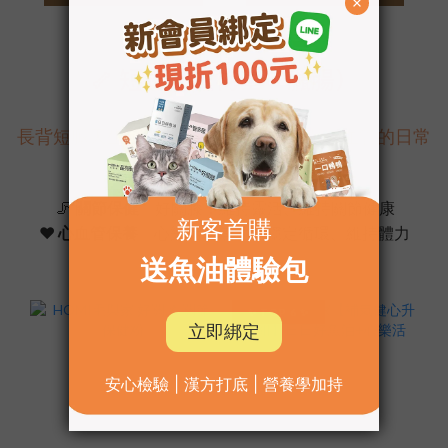
🦴 短腿犬（柯基、臘腸）
長背短腿天生可愛，需特別加強關節與心血管的日常
保健與支持
🦵
關節保健
｜好關膝：維持靈活、維持關節健康
❤️
心血管保養
｜心樂活＋魚油：穩定循環、維持體力
✨ TOP 6 ✨