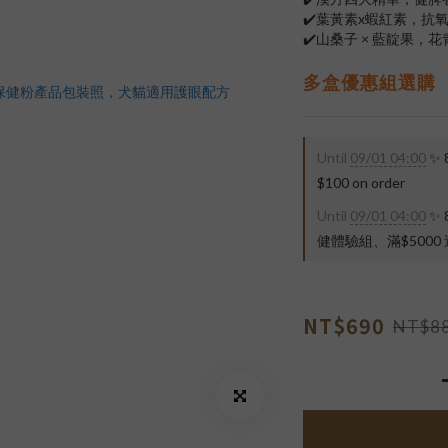
✔️葉黃素x蝦紅素，抗
✔️山桑子 × 藍靛果
多盒優惠組選購
Until
09/01 04:00
✨
$100 on order
Until
09/01 04:00
✨
健體驗組、滿$5000 送
NT$690
NT$8