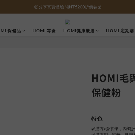
😊分享真實體驗 領NT$200折價卷💰
保健品免運｜全館滿1000元免運 🚚
保健品免運｜全館滿1000元免運 🚚
MI 保健品
HOMI 零食
HOMI健康嚴選
HOMI 定期購
HOMI毛
保健粉
特色
✔️漢方x營養學，內調
✔️漢方四大精華，健