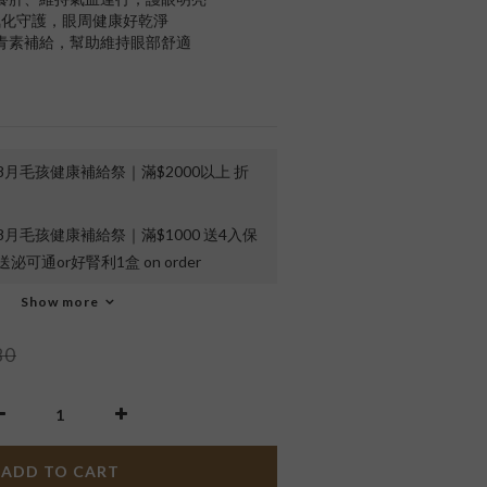
氧化守護，眼周健康好乾淨
，花青素補給，幫助維持眼部舒適
 8月毛孩健康補給祭｜滿$2000以上 折
 8月毛孩健康補給祭｜滿$1000 送4入保
泌可通or好腎利1盒 on order
Show more
80
ADD TO CART