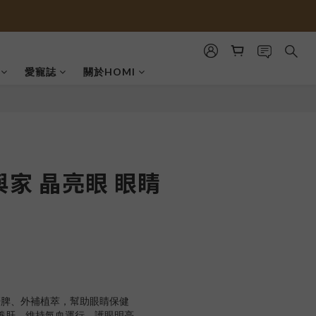
愛寵誌
關於HOMI
與家 晶亮眼 眼睛
肝脾、外補植萃，幫助眼睛保健
脾養肝、維持氣血運行，護眼明亮