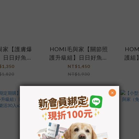
毛與家【護膚爆
HOMI毛與家【關節照
HO
】日日好魚油
護升級組】日日好魚油
護組
肌優股
+好關膝
$1,350
NT$1,450
$1,820
NT$1,930