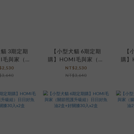
貓 3期定期
【小型犬貓 6期定期
【小
MI毛與家（護
購】HOMI毛與家（護
購】
級組）日日好
膚爆毛升級組）日日好
眼睛
$2,530
NT$2,530
肌優股60入x1
魚油2盒+肌優股60入x1
魚油2
$3,640
NT$3,640
盒
盒