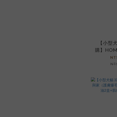
【小型犬
購】HO
氣健心升
NT
魚油2盒+
NT