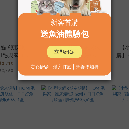
貓 6期定期
HOMI毛與家【思緒敏
【小
MI毛與家（補
捷升級組】日日好魚油
購】
級組）日日好
+智多星
疫防
$2,710
NT$1,450
心樂活30入x2
魚
$3,860
NT$1,930
盒