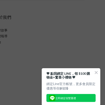
於我們
牌故事
體報導
g
💖 點我綁定 LINE，領 $100 購
物金+驚喜小禮物 💖
綁定Line官方帳號，更多會員限定
優惠等你解鎖🔒
立即綁定領雙重禮