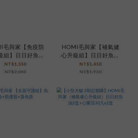
MI毛與家【免疫防
HOMI毛與家【補氣健
級組】日日好魚油
心升級組】日日好魚油
+藻免疫
+心樂活
NT$1,550
NT$1,450
NT$2,040
NT$1,930