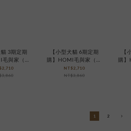
貓 3期定期
【小型犬貓 6期定期
【小
MI毛與家（關
購】HOMI毛與家（關
購】
級組）日日好
節照護升級組）日日好
胃保
$2,710
NT$2,710
好關膝30入x2
魚油2盒+好關膝30入x2
魚油2
$3,860
NT$3,860
盒
盒
1
2