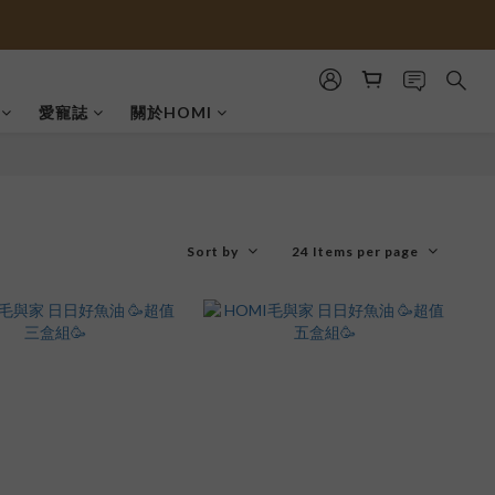
愛寵誌
關於HOMI
Sort by
24 Items per page