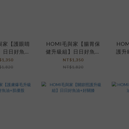
毛與家【護眼睛
HOMI毛與家【腸胃保
HO
】日日好魚油
健升級組】日日好魚油
護升
晶亮眼
+腸胃淨
$1,350
NT$1,350
$1,820
NT$1,820