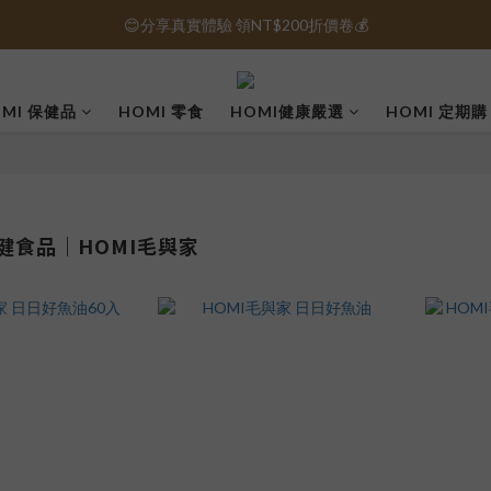
😊分享真實體驗 領NT$200折價卷💰
保健品免運｜全館滿1000元免運 🚚
保健品免運｜全館滿1000元免運 🚚
MI 保健品
HOMI 零食
HOMI健康嚴選
HOMI 定期購
健食品｜HOMI毛與家