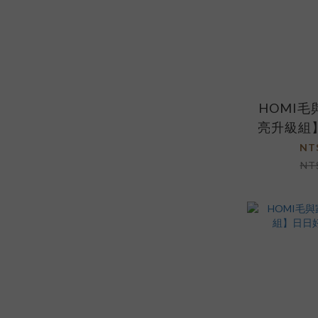
HOMI
亮升級組
+
NT
NT