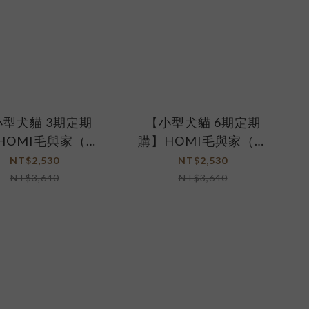
型犬貓 3期定期
【小型犬貓 6期定期
HOMI毛與家（腸
購】HOMI毛與家（腸
健升級組）日日好
胃保健升級組）日日好
NT$2,530
NT$2,530
盒+腸胃淨30入x2
魚油2盒+腸胃淨30入x2
NT$3,640
NT$3,640
盒
盒