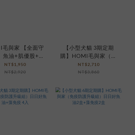
MI毛與家 【全面守
【小型犬貓 3期定期
】魚油+肌優股+藻
購】HOMI毛與家（補
免疫
氣健心升級組）日日好
NT$1,950
NT$2,710
魚油2盒+心樂活30入x2
NT$2,920
NT$3,860
盒