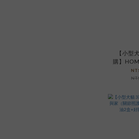
【小型犬
購】HO
膚爆毛升
NT
魚油2盒+
NT