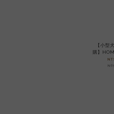
【小型犬
購】HO
節照護升
NT
魚油2盒+
NT