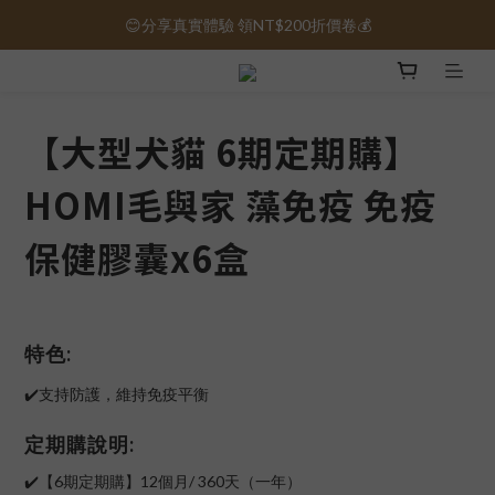
😊分享真實體驗 領NT$200折價卷💰
保健品免運｜全館滿1000元免運 🚚
保健品免運｜全館滿1000元免運 🚚
【大型犬貓 6期定期購】
HOMI毛與家 藻免疫 免疫
保健膠囊x6盒
特色:
✔️支持防護，維持免疫平衡
定期購說明:
✔️【6期定期購】12個月/ 360天（一年）