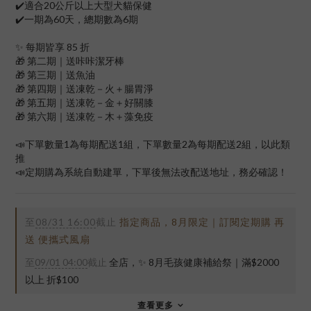
✔️適合20公斤以上大型犬貓保健
✔️一期為60天，總期數為6期
✨ 每期皆享 85 折
🎁 第二期｜送咔咔潔牙棒
🎁 第三期｜送魚油
🎁 第四期｜送凍乾－火＋腸胃淨
🎁 第五期｜送凍乾－金＋好關膝
🎁 第六期｜送凍乾－木＋藻免疫
📣下單數量1為每期配送1組，下單數量2為每期配送2組，以此類
推
📣定期購為系統自動建單，下單後無法改配送地址，務必確認！
至
08/31 16:00
截止
指定商品，8月限定｜訂閱定期購 再
送 便攜式風扇
至
09/01 04:00
截止
全店，✨ 8月毛孩健康補給祭｜滿$2000
以上 折$100
查看更多