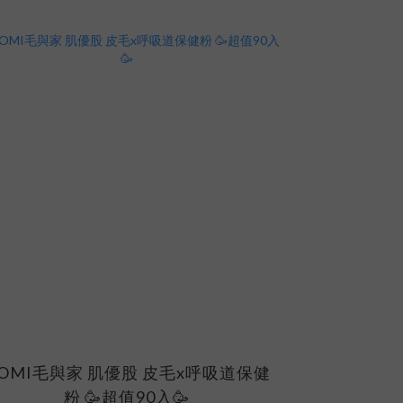
OMI毛與家 肌優股 皮毛x呼吸道保健
粉 🥳超值90入🥳