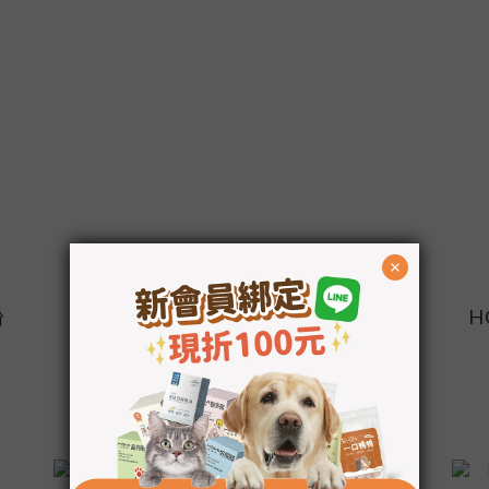
粉
HOMI毛與家 好關膝 關節保健粉
H
NT$790
NT$990