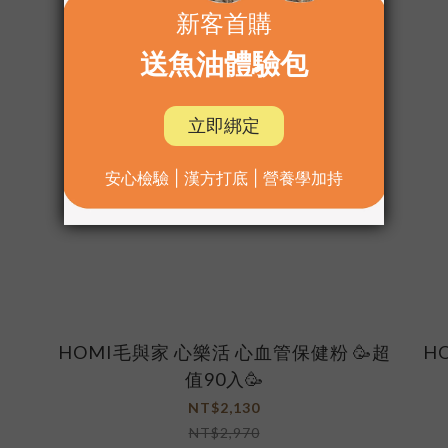
HOMI毛與家 心樂活 心血管保健粉 🥳超
H
值90入🥳
NT$2,130
NT$2,970