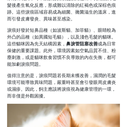
髮後產生氧化反應，形成難以清除的紅褐色或深棕色痕
跡。這些淚痕區域容易成為細菌、黴菌滋生的溫床，進
而引發皮膚發炎、異味甚至感染。
淚痕好發於短鼻品種（如波斯貓、加菲貓）、眼睛較為
外凸的品種（如異國短毛貓），以及淺色毛髮的貓咪。
這些貓咪因為先天結構因素，
鼻淚管阻塞改善
成為日常
保健的重要課題。此外，環境因素如空氣品質不佳、粉
塵刺激，或是貓咪飲食習慣不良導致的內在失衡，都可
能加劇淚痕問題。
值得注意的是，淚痕問題若長期未獲改善，濕潤的毛髮
環境可能導致異味問題，嚴重時甚至會引發眼周皮膚炎
或濕疹。因此，飼主應該將淚痕視為健康管理的一環，
而非僅是外觀困擾。