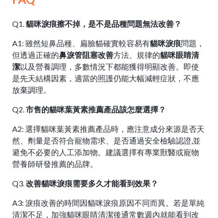
Q1.
貓咪淚痕擦不掉，是不是品種問題無法改善？
A1: 雖然短鼻品種、扁臉貓確實較容易有
貓咪淚痕
問題，
但透過正確的
鼻淚管阻塞改善
方法、規律的
貓咪眼睛清
潔
以及營養調理，多數情況下都能獲得明顯改善。即使
是先天結構因素，適當的照護仍能大幅減輕症狀，不應
放棄調理。
Q2.
市售的貓咪葉黃素推薦產品該怎麼選擇？
A2: 選擇貓咪葉黃素推薦產品時，應注意成分來源是否天
然、劑量是否符合寵物需求、是否通過安全檢驗認證,並
避免不必要的人工添加物。建議選擇有專業獸醫或寵物
營養師研發推薦的品牌。
Q3.
改善貓咪淚痕需要多久才能看到效果？
A3: 淚痕改善的時間因貓咪淚痕原因不同而異。若是單純
清潔不足，加強貓咪眼睛清潔後通常數週內就能看到改