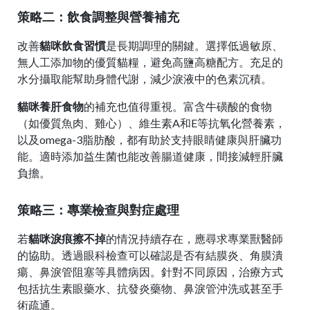
策略二：飲食調整與營養補充
改善
貓咪飲食習慣
是長期調理的關鍵。選擇低過敏原、
無人工添加物的優質貓糧，避免高鹽高糖配方。充足的
水分攝取能幫助身體代謝，減少淚液中的色素沉積。
貓咪養肝食物
的補充也值得重視。富含牛磺酸的食物
（如優質魚肉、雞心）、維生素A和E等抗氧化營養素，
以及omega-3脂肪酸，都有助於支持眼睛健康與肝臟功
能。適時添加益生菌也能改善腸道健康，間接減輕肝臟
負擔。
策略三：專業檢查與對症處理
若
貓咪淚痕擦不掉
的情況持續存在，應尋求專業獸醫師
的協助。透過眼科檢查可以確認是否有結膜炎、角膜潰
瘍、鼻淚管阻塞等具體病因。針對不同原因，治療方式
包括抗生素眼藥水、抗發炎藥物、鼻淚管沖洗或甚至手
術疏通。