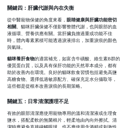
關鍵四：肝臟代謝與內在失衡
從中醫寵物保健的角度來看，
眼睛健康與肝臟功能密切
相關
。貓咪肝臟保健不僅影響整體代謝，也與眼部的血
液循環、營養供應有關。當肝臟負擔過重或功能不佳
時，體內毒素累積可能透過淚液排出，加重淚痕的顏色
與氣味。
貓咪養肝食物
的適當補充，如富含牛磺酸、維生素B群的
優質蛋白質，以及具有保肝功能的天然草本成分，都有
助於改善內在環境。良好的貓咪飲食習慣包括避免高鹽
高糖食物、選擇低過敏原配方、確保充足水分攝取等，
這些都是從根本改善淚痕的長期策略。
關鍵五：日常清潔護理不足
有效的眼部清潔應使用寵物專用的溫和清潔液或生理食
鹽水，搭配柔軟的無菌棉片，輕柔地由內向外擦拭。清
潔時應避免直接碰觸眼球，也不應使用含酒精或刺激性