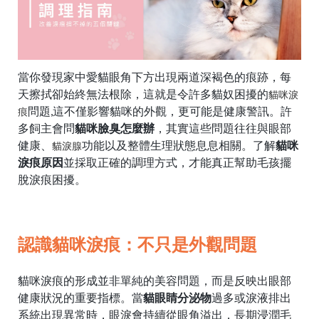
當你發現家中愛貓眼角下方出現兩道深褐色的痕跡，每
天擦拭卻始終無法根除，這就是令許多貓奴困擾的
貓咪淚
問題,這不僅影響貓咪的外觀，更可能是健康警訊。許
痕
多飼主會問
貓咪臉臭怎麼辦
，其實這些問題往往與眼部
健康、
功能以及整體生理狀態息息相關。了解
貓咪
貓淚腺
淚痕原因
並採取正確的調理方式，才能真正幫助毛孩擺
脫淚痕困擾。
認識貓咪淚痕：不只是外觀問題
貓咪淚痕的形成並非單純的美容問題，而是反映出眼部
健康狀況的重要指標。當
貓眼睛分泌物
過多或淚液排出
系統出現異常時，眼淚會持續從眼角溢出，長期浸潤毛