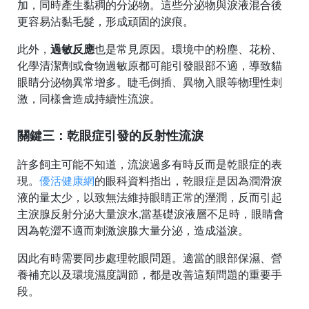
加，同時產生黏稠的分泌物。這些分泌物與淚液混合後
更容易沾黏毛髮，形成頑固的淚痕。
此外，
過敏反應
也是常見原因。環境中的粉塵、花粉、
化學清潔劑或食物過敏原都可能引發眼部不適，導致貓
眼睛分泌物異常增多。睫毛倒插、異物入眼等物理性刺
激，同樣會造成持續性流淚。
關鍵三：乾眼症引發的反射性流淚
許多飼主可能不知道，流淚過多有時反而是乾眼症的表
現。
優活健康網
的眼科資料指出，乾眼症是因為潤滑淚
液的量太少，以致無法維持眼睛正常的溼潤，反而引起
主淚腺反射分泌大量淚水,當基礎淚液層不足時，眼睛會
因為乾澀不適而刺激淚腺大量分泌，造成溢淚。
因此有時需要同步處理乾眼問題。適當的眼部保濕、營
養補充以及環境濕度調節，都是改善這類問題的重要手
段。