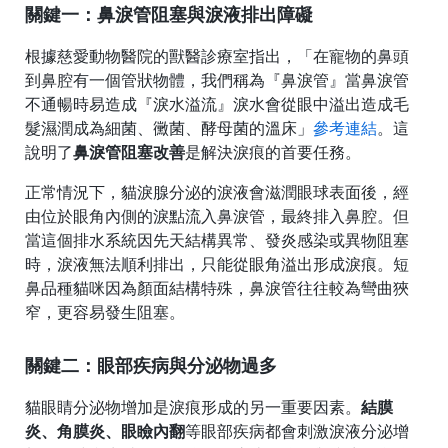
關鍵一：鼻淚管阻塞與淚液排出障礙
根據慈愛動物醫
院的獸醫診療室指
出，「在寵物的鼻頭
到鼻腔有一個管狀物體，我們稱為『鼻淚管』當鼻淚管
不通暢時易造成『淚水溢流』淚水會從眼中溢出造成毛
髮濕潤成為細菌、黴菌、酵母菌的溫床」
參考連結
。這
說明了
鼻淚管阻塞改善
是解決淚痕的首要任務。
正常情況下，貓淚腺分泌的淚液會滋潤眼球表面後，經
由位於眼角內側的淚點流入鼻淚管，最終排入鼻腔。但
當這個排水系統因先天結構異常、發炎感染或異物阻塞
時，淚液無法順利排出，只能從眼角溢出形成淚痕。短
鼻品種貓咪因為顏面結構特殊，鼻淚管往往較為彎曲狹
窄，更容易發生阻塞。
關鍵二：眼部疾病與分泌物過多
貓眼睛分泌物增加是淚痕形成的另一重要因素。
結膜
炎、角膜炎、眼瞼內翻
等眼部疾病都會刺激淚液分泌增