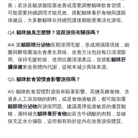
善；若涉及貓淚腺阻塞改善或需要調整貓咪飲食習慣，
可能需要持續調理才能見效。搭配貓咪養肝食物與護眼
保健品，大多數貓咪在持續照護後都能逐漸淡化淚痕。
Q4.
貓咪臉臭怎麼辦？這跟淚痕有關係嗎？
A4: 當
貓眼睛分泌物
長期浸潤毛髮，形成潮濕環境後，細
菌與酵母菌滋生會產生異味。改善方法包括每日清潔眼
周、保持毛髮乾燥、使用抗菌清潔產品，並搭配
貓咪肝
臟保健
來改善體內代謝，從根本減少異味來源。
Q5.
貓咪飲食習慣會影響淚痕嗎？
A5: 貓咪飲食習慣對淚痕有顯著影響。高鹽高糖食物、含
過多人工添加物的飼料，或是食物過敏原，都可能加重
貓眼睛分泌物
與淚痕問題。建議選擇低過敏原的優質貓
糧，適時補充
貓咪養肝食物
如富含牛磺酸的肉類，並確
保充足水分攝取，這些都有助於從內在改善淚痕體質。