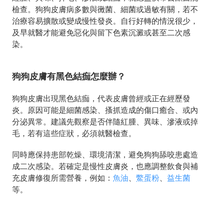
檢查。狗狗皮膚病多數與黴菌、細菌或過敏有關，若不
治療容易擴散或變成慢性發炎。自行好轉的情況很少，
及早就醫才能避免惡化與留下色素沉澱或甚至二次感
染。
狗狗皮膚有黑色結痂怎麼辦？
狗狗皮膚出現黑色結痂，代表皮膚曾經或正在經歷發
炎。原因可能是細菌感染、搔抓造成的傷口癒合、或內
分泌異常。建議先觀察是否伴隨紅腫、異味、滲液或掉
毛，若有這些症狀，必須就醫檢查。
同時應保持患部乾燥、環境清潔，避免狗狗舔咬患處造
成二次感染。若確定是慢性皮膚炎，也應調整飲食與補
充皮膚修復所需營養，例如：
魚油
、
鱉蛋粉
、
益生菌
等。