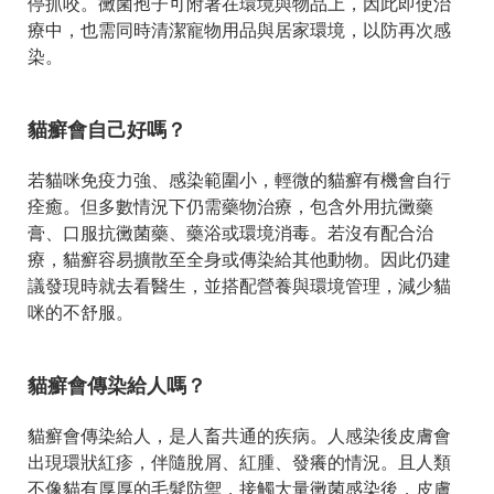
停抓咬。黴菌孢子可附著在環境與物品上，因此即使治
療中，也需同時清潔寵物用品與居家環境，以防再次感
染。
貓癬會自己好嗎？
若貓咪免疫力強、感染範圍小，輕微的貓癬有機會自行
痊癒。但多數情況下仍需藥物治療，包含外用抗黴藥
膏、口服抗黴菌藥、藥浴或環境消毒。若沒有配合治
療，貓癬容易擴散至全身或傳染給其他動物。因此仍建
議發現時就去看醫生，並搭配營養與環境管理，減少貓
咪的不舒服。
貓癬會傳染給人嗎？
貓癬會傳染給人，是人畜共通的疾病。人感染後皮膚會
出現環狀紅疹，伴隨脫屑、紅腫、發癢的情況。且人類
不像貓有厚厚的毛髮防禦，接觸大量黴菌感染後，皮膚