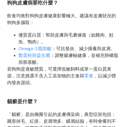
狗狗皮膚病要吃什麼？
飲食均衡對狗狗皮膚健康影響極大。建議有皮膚狀況的
狗狗多攝取：
優質蛋白質：幫助皮膚與毛囊修復（如雞肉、鮭
魚、鴨肉）。
Omega-3 脂肪酸
：可抗發炎、減少搔癢與皮屑。
鱉蛋粉與益生菌
：調整腸膚軸健康，並補充卵磷脂
與胺基酸。
若狗狗是過敏體質，可選擇低敏飼料或單一蛋白質來
源，注意挑選不含人工添加物的主食與
零食
，以減少體
內發炎源頭。
貓癬是什麼？
「貓癬」是由黴菌引起的皮膚傳染病，典型症狀包括：
圓形掉毛、紅疹、皮屑增多、鱗屑結痂，有時會癢到不