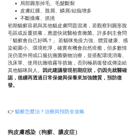
局部圓形掉毛、毛髮斷裂
皮膚紅腫、脫屑、鱗屑/結痂增多
不斷搔癢、抓撓
初期貓癬容易與其他貓皮膚問題混淆，若觀察到圓形脫
毛區或反覆抓癢，應盡快就醫檢查黴菌。許多飼主會問
「貓癬會自己好嗎？」 若貓咪免疫力強、體質健康、感
染範圍小、環境乾淨，確實有機會自然痊癒，但多數情
況仍需外用或口服抗黴菌藥物治療，並搭配環境消毒、
洗床單、使用抗黴噴霧等措施，否則極易復發或傳染給
其他貓咪與人。
因此建議發現初期症狀，仍因先就醫確
認，後續再透過日常保健與保養來加強體質，預防復
發。
👉
貓癬怎麼治？治療與預防全攻略
狗皮膚感染（狗癬、膿皮症）