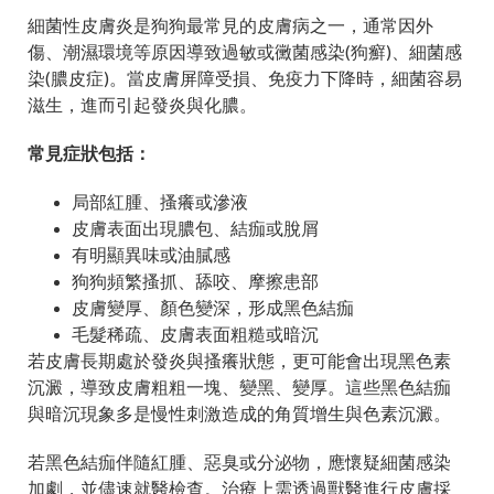
細菌性皮膚炎是狗狗最常見的皮膚病之一，通常因外
傷、潮濕環境等原因導致過敏或黴菌感染(狗癬)、細菌感
染(膿皮症)。當皮膚屏障受損、免疫力下降時，細菌容易
滋生，進而引起發炎與化膿。
常見症狀包括：
局部紅腫、搔癢或滲液
皮膚表面出現膿包、結痂或脫屑
有明顯異味或油膩感
狗狗頻繁搔抓、舔咬、摩擦患部
皮膚變厚、顏色變深，形成黑色結痂
毛髮稀疏、皮膚表面粗糙或暗沉
若皮膚長期處於發炎與搔癢狀態，更可能會出現黑色素
沉澱，導致皮膚粗粗一塊、變黑、變厚。這些黑色結痂
與暗沉現象多是慢性刺激造成的角質增生與色素沉澱。
若黑色結痂伴隨紅腫、惡臭或分泌物，應懷疑細菌感染
加劇，並儘速就醫檢查。治療上需透過獸醫進行皮膚採