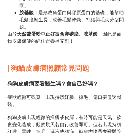
癢。
胺基酸：
是形成角蛋白與膠原蛋白的基礎，能幫助
毛髮強韌生長，改善毛髮乾燥、打結與毛尖分岔問
題。
由於
天然鱉蛋粉中正好富含卵磷脂、胺基酸
，因此是寵
物皮膚保健的絕佳營養補充劑！
| 狗貓皮膚病照顧常見問題
狗狗皮膚病要看醫生嗎？會自己好嗎？
症狀輕微可觀察，出現持續紅腫、掉毛、傷口要儘速就
醫。
狗狗皮膚出現輕微的搔癢或皮屑，有時可能是天氣、飲
食變化造成，觀察幾天若自行改善即可。但若出現持續
紅腫、異味、掉毛、滲液或結痂，就應盡快帶去獸醫院