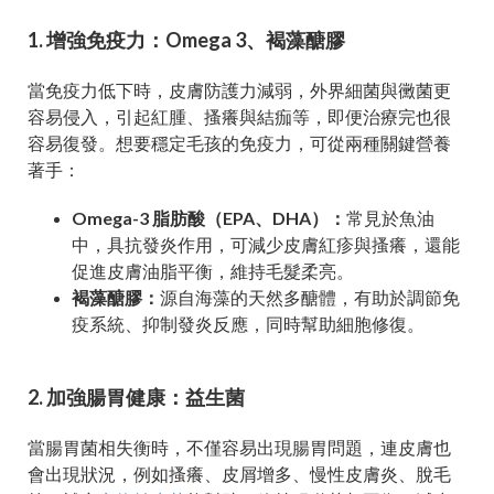
1. 增強免疫力：Omega 3、褐藻醣膠
當免疫力低下時，皮膚防護力減弱，外界細菌與黴菌更
容易侵入，引起紅腫、搔癢與結痂等，即便治療完也很
容易復發。想要穩定毛孩的免疫力，可從兩種關鍵營養
著手：
Omega-3 脂肪酸（EPA、DHA）：
常見於魚油
中，具抗發炎作用，可減少皮膚紅疹與搔癢，還能
促進皮膚油脂平衡，維持毛髮柔亮。
褐藻醣膠：
源自海藻的天然多醣體，有助於調節免
疫系統、抑制發炎反應，同時幫助細胞修復。
2. 加強腸胃健康：益生菌
當腸胃菌相失衡時，不僅容易出現腸胃問題，連皮膚也
會出現狀況，例如搔癢、皮屑增多、慢性皮膚炎、脫毛