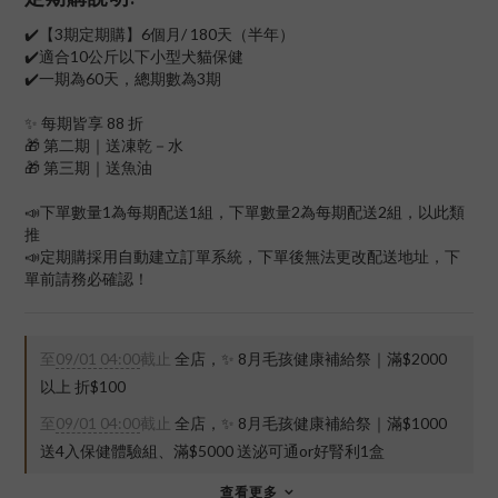
✔️【3期定期購】6個月/ 180天（半年）
✔️適合10公斤以下小型犬貓保健
✔️一期為60天，總期數為3期
✨ 每期皆享 88 折
🎁 第二期｜送凍乾－水
🎁 第三期｜送魚油
📣下單數量1為每期配送1組，下單數量2為每期配送2組，以此類
推
📣定期購採用自動建立訂單系統，下單後無法更改配送地址，下
單前請務必確認！
至
09/01 04:00
截止
全店，✨ 8月毛孩健康補給祭｜滿$2000
以上 折$100
至
09/01 04:00
截止
全店，✨ 8月毛孩健康補給祭｜滿$1000
送4入保健體驗組、滿$5000 送泌可通or好腎利1盒
查看更多