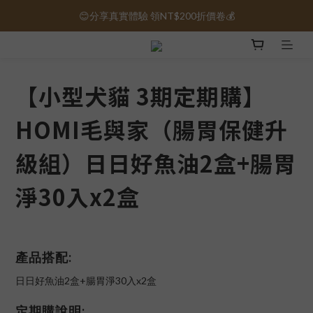
😊分享真實體驗 領NT$200折價卷💰
保健品免運｜全館滿1000元免運 🚚
保健品免運｜全館滿1000元免運 🚚
【小型犬貓 3期定期購】
HOMI毛與家（腸胃保健升
級組）日日好魚油2盒+腸胃
淨30入x2盒
產品搭配:
日日好魚油2盒+腸胃淨30入x2盒
定期購說明: