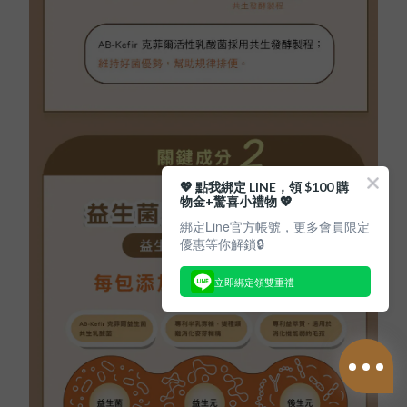
💖 點我綁定 LINE，領 $100 購
物金+驚喜小禮物 💖
綁定Line官方帳號，更多會員限定
優惠等你解鎖🔒
立即綁定領雙重禮