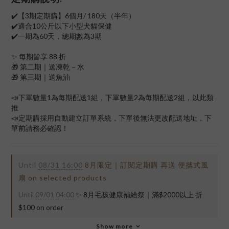
✔️【3期定期購】6個月/ 180天（半年）
✔️適合10公斤以下小型犬貓保健
✔️一期為60天，總期數為3期
✨ 每期皆享 88 折
🎁 第二期｜送凍乾－水
🎁 第三期｜送魚油
📣下單數量1為每期配送1組，下單數量2為每期配送2組，以此類
推
📣定期購採用自動建立訂單系統，下單後無法更改配送地址，下
單前請務必確認！
Until
08/31 16:00
8月限定｜訂閱定期購 再送 便攜式風
扇 on selected products
Until
09/01 04:00
✨ 8月毛孩健康補給祭｜滿$2000以上 折
$100 on order
Show more