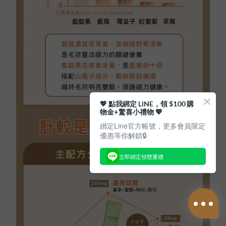
💖 點我綁定 LINE，領 $100 購
物金+驚喜小禮物 💖
綁定Line官方帳號，更多會員限定
優惠等你解鎖🔒
立即綁定領雙重禮