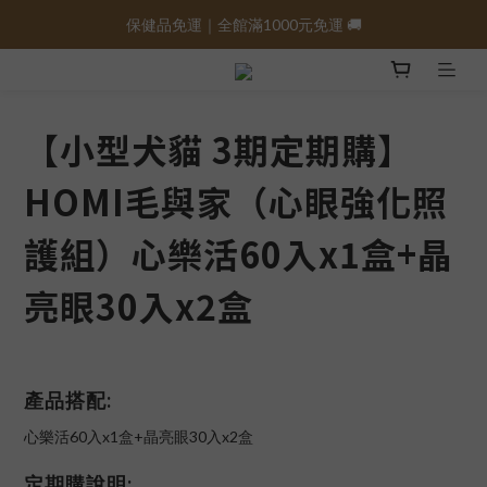
保健品免運｜全館滿1000元免運 🚚
保健品免運｜全館滿1000元免運 🚚
😊分享真實體驗 領NT$200折價卷💰
保健品免運｜全館滿1000元免運 🚚
【小型犬貓 3期定期購】
HOMI毛與家（心眼強化照
護組）心樂活60入x1盒+晶
亮眼30入x2盒
產品搭配:
心樂活60入x1盒+晶亮眼30入x2盒
定期購說明: