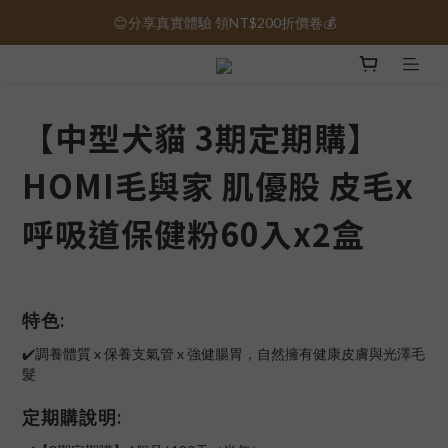
😊分享真實體驗 領NT$200折價卷💰
保健品免運｜全館滿1000元免運 🚚
保健品免運｜全館滿1000元免運 🚚
【中型犬貓 3期定期購】
HOMI毛與家 肌優股 皮毛x
呼吸道保健粉60入x2盒
特色:
✔️調養體質 x 保養支氣管 x 強健腸胃，自然擁有健康皮膚與光澤毛
髮
定期購說明: