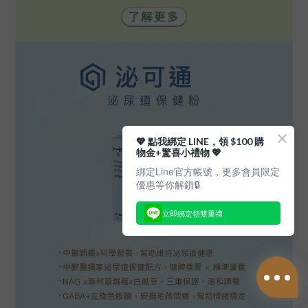
💖 點我綁定 LINE，領 $100 購
物金+驚喜小禮物 💖
綁定Line官方帳號，更多會員限定
優惠等你解鎖🔒
立即綁定領雙重禮