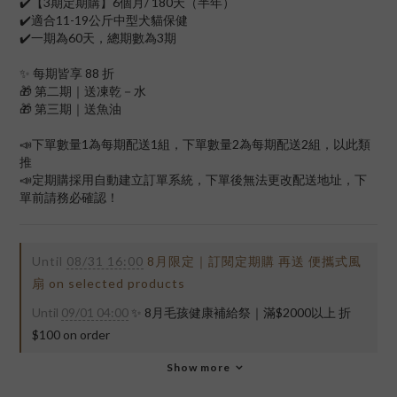
✔️【3期定期購】6個月/ 180天（半年）
✔️適合11-19公斤中型犬貓保健
✔️一期為60天，總期數為3期
✨ 每期皆享 88 折
🎁 第二期｜送凍乾－水
🎁 第三期｜送魚油
📣下單數量1為每期配送1組，下單數量2為每期配送2組，以此類
推
📣定期購採用自動建立訂單系統，下單後無法更改配送地址，下
單前請務必確認！
Until
08/31 16:00
8月限定｜訂閱定期購 再送 便攜式風
扇 on selected products
Until
09/01 04:00
✨ 8月毛孩健康補給祭｜滿$2000以上 折
$100 on order
Show more