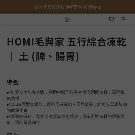
😊分享真實體驗 領NT$200折價卷💰
保健品免運｜全館滿1000元免運 🚚
保健品免運｜全館滿1000元免運 🚚
HOMI毛與家 五行綜合凍乾
｜ 土 (脾、腸胃)
特色:
✔️吃零食也能養身體：利用中醫五行養身概念調配食材，高營養
低負擔
✔️100%原型無添加：原料只有純肉＋天然蔬果，絕無人工添加物
的健康零食
✔️營養好保存：專業冷凍乾燥技術製作，保留新鮮食材的營養價
值，還能常溫保存