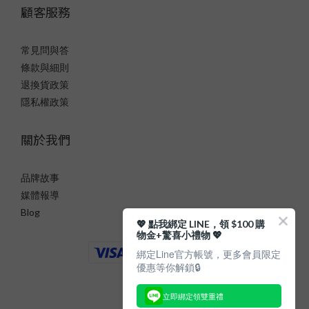
顧客服務
常見問與答
條款與細則
退換貨政策
隱私權政策
關於我們
品牌故事
媒體報導
Blog
💖 點我綁定 LINE，領 $100 購
物金+驚喜小禮物 💖
綁定Line官方帳號，更多會員限定
優惠等你解鎖🔒
立即綁定領雙重禮