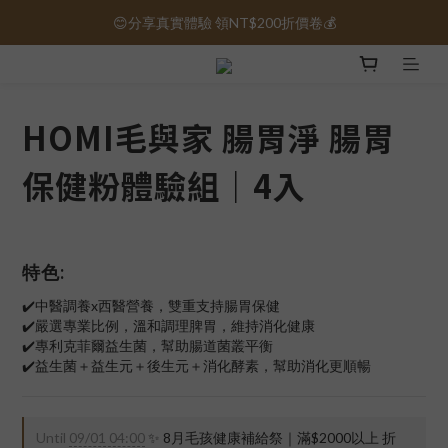
😊分享真實體驗 領NT$200折價卷💰
保健品免運｜全館滿1000元免運 🚚
保健品免運｜全館滿1000元免運 🚚
HOMI毛與家 腸胃淨 腸胃
保健粉體驗組｜4入
特色:
✔️中醫調養x西醫營養，雙重支持腸胃保健
✔️嚴選專業比例，溫和調理脾胃，維持消化健康
✔️專利克菲爾益生菌，幫助腸道菌叢平衡
✔️益生菌＋益生元＋後生元＋消化酵素，幫助消化更順暢
Until
09/01 04:00
✨ 8月毛孩健康補給祭｜滿$2000以上 折