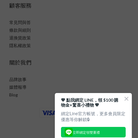
顧客服務
常見問與答
條款與細則
退換貨政策
隱私權政策
關於我們
品牌故事
媒體報導
Blog
💖 點我綁定 LINE，領 $100 購
物金+驚喜小禮物 💖
綁定Line官方帳號，更多會員限定
優惠等你解鎖🔒
立即綁定領雙重禮