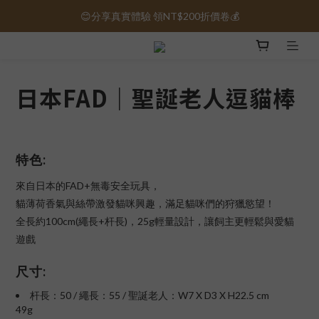
😊分享真實體驗 領NT$200折價卷💰
保健品免運｜全館滿1000元免運 🚚
保健品免運｜全館滿1000元免運 🚚
日本FAD｜聖誕老人逗貓棒
特色:
來自日本的FAD+無毒安全玩具，
貓薄荷香氣與絲帶激發貓咪興趣，滿足貓咪們的狩獵慾望！
全長約100cm(繩長+杆長)，25g輕量設計，讓飼主更輕鬆與愛貓
遊戲
尺寸:
杆長：50 / 繩長：55 / 聖誕老人：W7 X D3 X H22.5 cm
49g