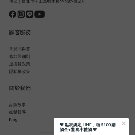
地址｜台北市中山區明水路696號9樓之6
顧客服務
常見問與答
條款與細則
退換貨政策
隱私權政策
關於我們
品牌故事
媒體報導
Blog
💖 點我綁定 LINE，領 $100 購
物金+驚喜小禮物 💖