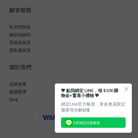
顧客服務
常見問與答
條款與細則
退換貨政策
隱私權政策
關於我們
品牌故事
💖 點我綁定 LINE，領 $100 購
媒體報導
物金+驚喜小禮物 💖
Blog
綁定Line官方帳號，更多會員限定
優惠等你解鎖🔒
立即綁定領雙重禮