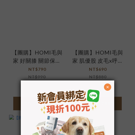
【團購】HOMI毛與
【團購】HOMI毛與
家 好關膝 關節保健
家 肌優股 皮毛x呼吸
粉
道保健粉
NT$790
NT$690
NT$990
NT$880
ADD TO CART
ADD TO CART