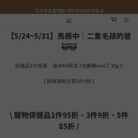
😊分享真實體驗 領NT$200折價卷💰
保健品免運｜全館滿1000元免運 🚚
保健品免運｜全館滿1000元免運 🚚
【5/24~5/31】馬振中｜二隻毛孩的爸
🐱🐱
保健品1件免運，滿3000再送 2包酥酥mini丁30g !!
[ 寵物凍乾任選5件9折 ]
\ 寵物保健品1件95折、3件9折、5件
85折 /