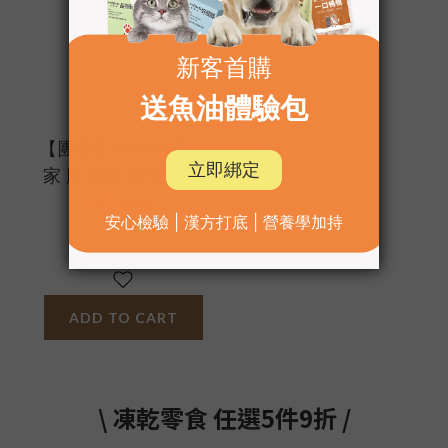
【團購】HOMI毛與
家 腸胃淨 腸胃保健
粉
NT$690
NT$880
ADD TO CART
\ 凍乾零食 任選5件9折 /