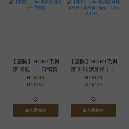
【團購】HOMI毛與
【團購】HOMI毛與
家 凍乾｜一口鴨鴨
家 咔咔潔牙棒｜葉
綠素+雞肉（220g
NT$240
NT$170
約17根）
NT$250
NT$200
加入購物車
加入購物車