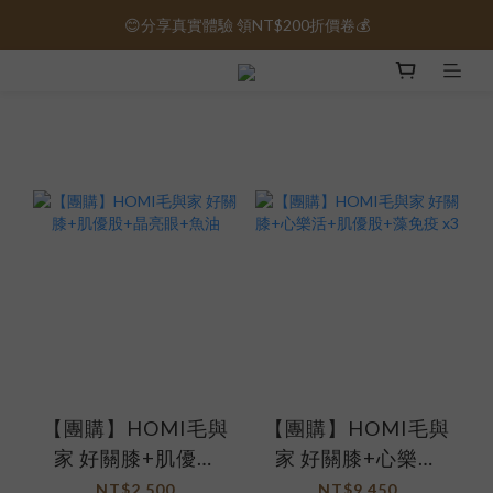
😊分享真實體驗 領NT$200折價卷💰
保健品免運｜全館滿1000元免運 🚚
保健品免運｜全館滿1000元免運 🚚
【團購】HOMI毛與
【團購】HOMI毛與
家 好關膝+肌優股
家 好關膝+心樂活
+晶亮眼+魚油
+肌優股+藻免疫 x3
NT$2,500
NT$9,450