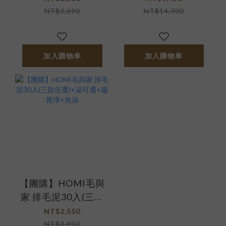
NT$3,690
NT$14,700
加入購物車
加入購物車
【團購】HOMI毛與
家 排毛泥30入(三款
任選)+泌可通+腸胃
NT$2,550
淨+魚油
NT$3,890