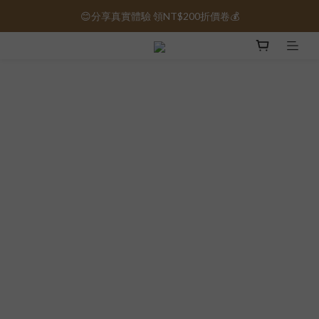
😊分享真實體驗 領NT$200折價卷💰
保健品免運｜全館滿1000元免運 🚚
保健品免運｜全館滿1000元免運 🚚