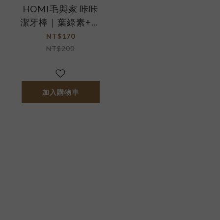
HOMI毛與家 咔咔
潔牙棒｜葉綠素+雞
肉（220g 約17根）
NT$170
NT$200
加入購物車