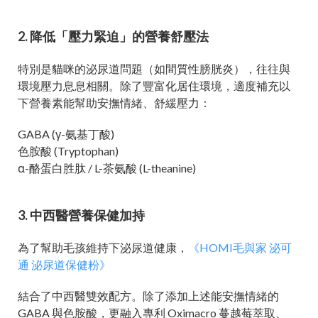
2. 降低「壓力緊迫」的營養舒壓法
特別是貓咪的泌尿道問題（如間質性膀胱炎），往往與
環境壓力息息相關。除了豐富化居住環境，適度補充以
下營養素能幫助安撫情緒、舒緩壓力：
GABA (γ-氨基丁酸)
色胺酸 (Tryptophan)
α-酪蛋白胜肽 / L-茶氨酸 (L-theanine)
3. 中西醫營養保健加持
為了幫助毛孩維持下泌尿道健康，
《HOMI毛與家 泌可
通 泌尿道保健粉》
結合了中西醫雙效配方。除了添加上述能安撫情緒的
GABA 與色胺酸，更融入專利 Oximacro 蔓越莓萃取、