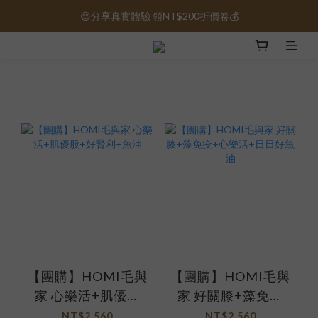
😊分享真實體驗 領NT$200折價卷💰
保健品免運｜全館滿1000元免運 🚚
保健品免運｜全館滿1000元免運 🚚
【團購】HOMI毛與
【團購】HOMI毛與
家 心樂活+肌優股
家 好關膝+藻免疫
+好腎利+魚油
+心樂活+日日好魚
NT$2,560
NT$2,560