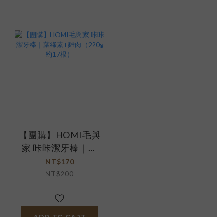
【團購】HOMI毛與
家 咔咔潔牙棒｜葉
綠素+雞肉（220g
NT$170
約17根）
NT$200
ADD TO CART