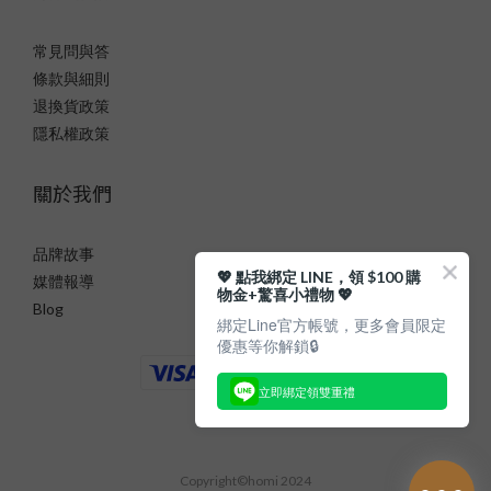
常見問與答
條款與細則
退換貨政策
隱私權政策
關於我們
品牌故事
💖 點我綁定 LINE，領 $100 購
媒體報導
物金+驚喜小禮物 💖
Blog
綁定Line官方帳號，更多會員限定
優惠等你解鎖🔒
立即綁定領雙重禮
Copyright©homi 2024