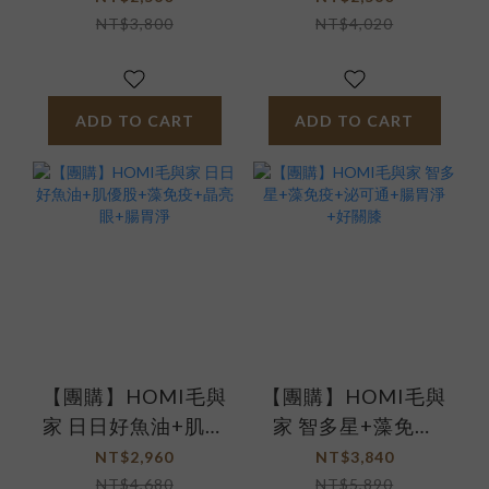
油
NT$3,800
NT$4,020
ADD TO CART
ADD TO CART
【團購】HOMI毛與
【團購】HOMI毛與
家 日日好魚油+肌優
家 智多星+藻免疫
股+藻免疫+晶亮眼
+泌可通+腸胃淨+好
NT$2,960
NT$3,840
+腸胃淨
關膝
NT$4,680
NT$5,890