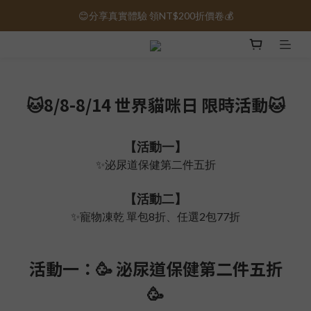
😊分享真實體驗 領NT$200折價卷💰
保健品免運｜全館滿1000元免運 🚚
保健品免運｜全館滿1000元免運 🚚
🐱8/8-8/14 世界貓咪日 限時活動🐱
【活動一】
✨泌尿道保健第二件五折
【活動二】
✨寵物凍乾 單包8折、任選2包77折
活動一：🥳 泌尿道保健第二件五折
🥳