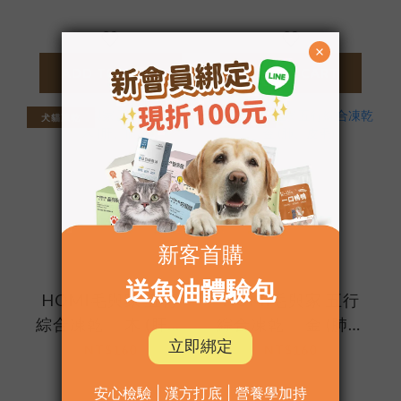
ADD TO CART
ADD TO CART
犬貓凍乾
犬貓凍乾
HOMI毛與家 五行
HOMI毛與家 五行
綜合凍乾｜ 木 (肝、
綜合凍乾｜ 金 (肺、
眼睛)
皮毛)
NT$160
NT$160
NT$180
NT$180