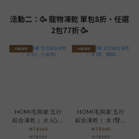
活動二：🥳 寵物凍乾 單包8折、任選
2包77折 🥳
犬貓凍乾
犬貓凍乾
HOMI毛與家 五行
HOMI毛與家 五行
綜合凍乾｜ 火 (心、
綜合凍乾｜ 水 (腎、
心血管)
關節)
NT$160
NT$160
NT$180
NT$180