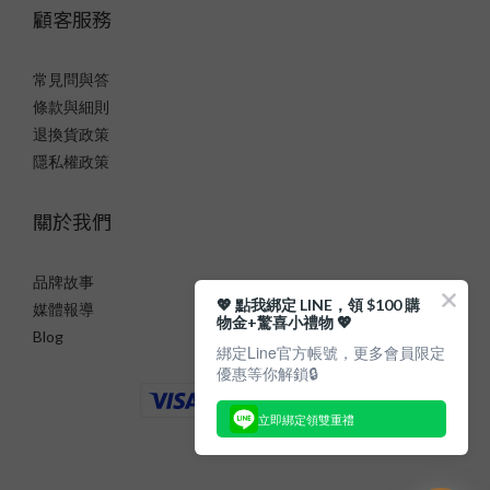
顧客服務
常見問與答
條款與細則
退換貨政策
隱私權政策
關於我們
品牌故事
💖 點我綁定 LINE，領 $100 購
媒體報導
物金+驚喜小禮物 💖
Blog
綁定Line官方帳號，更多會員限定
優惠等你解鎖🔒
立即綁定領雙重禮